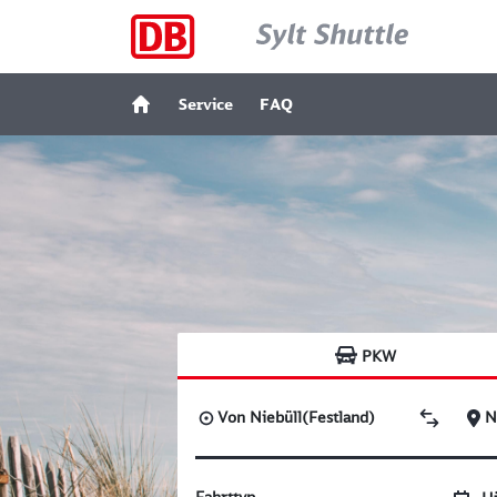
Service
FAQ
PKW
Von
Niebüll(Festland)
N